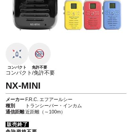
コンパクト
免許不要
コンパクト/免許不要
NX-MINI
メーカー
F.R.C. エフアールシー
種別
トランシーバー・インカム
通信距離
近距離（～100m）
販売終了
免許資格不要