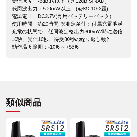
受信感度：-8dBμV以下（@12dB SINAD）
低周波出力：500mW以上 (@8Ω 10%歪)
電源電圧：DC3.7V(専用バッテリーパック）
使用時間：約20時間 ※測定条件：付属充電池満
充電の状態で、低周波定格出力300mW時に送信
10秒、受信10秒、待受80秒の繰り返し動作
動作温度範囲：-10度～+55度
類似商品