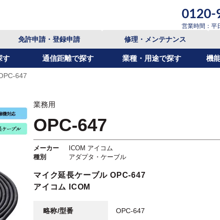
0120-
営業時間：平日9:
免許申請・登録申請
修理・メンテナンス
探す
通信距離で探す
業種・用途で探す
機
OPC-647
業務用
OPC-647
メーカー
ICOM アイコム
種別
アダプタ・ケーブル
マイク延長ケーブル OPC-647
アイコム ICOM
略称/型番
OPC-647