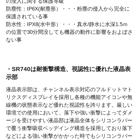
の浸入に関する保護等級
防塵性：IP6X(耐塵形）・・・粉塵の侵入から完全に
保護されている事
防水性：IPX8(水中形）・・・真水/静水に水深1.5ｍ
の位置で30分間没しても機器の動作に影響をおよぼさ
ない事
・SR740は耐衝撃構造、視認性に優れた液晶表
示部
液晶表示部は、チャンネル表示対応のフルドットマト
リクスディスプレイを採用し各種の機能アイコンや無
線機の状態表示など優れた視認性を誇ります。厳しい
環境での使用において、落下や強い衝撃によってダメ
ージを受けやすい液晶部は液晶全体をシリコンラバー
で覆う衝撃吸収ベッデイング構造を採用しており落下
などによる強い衝撃がかかった時でもシリコンラバー