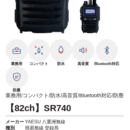
業務用
コンパクト
防水
高音質
Bluetooth対応
防塵
業務用/コンパクト/防水/高音質/Bluetooth対応/防塵
【82ch】SR740
メーカー
YAESU 八重洲無線
種別
簡易無線 登録局