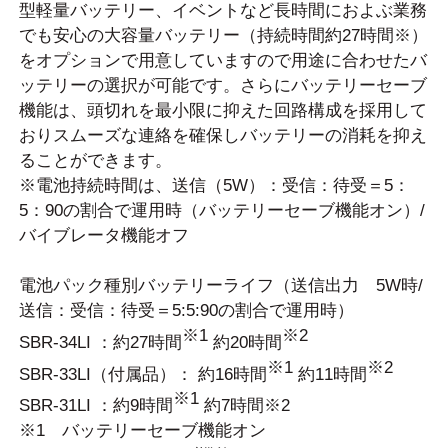
型軽量バッテリー、イベントなど長時間におよぶ業務
でも安心の大容量バッテリー（持続時間約27時間※）
をオプションで用意していますので用途に合わせたバ
ッテリーの選択が可能です。さらにバッテリーセーブ
機能は、頭切れを最小限に抑えた回路構成を採用して
おりスムーズな連絡を確保しバッテリーの消耗を抑え
ることができます。
※電池持続時間は、送信（5W）：受信：待受＝5：
5：90の割合で運用時（バッテリーセーブ機能オン）/
バイブレータ機能オフ
電池パック種別バッテリーライフ
（送信出力 5W時/
送信：受信：待受＝5:5:90の割合で運用時）
※1
※2
SBR-34LI ：約27時間
約20時間
※1
※2
SBR-33LI（付属品）： 約16時間
約11時間
※1
SBR-31LI ：約9時間
約7時間※2
※1 バッテリーセーブ機能オン