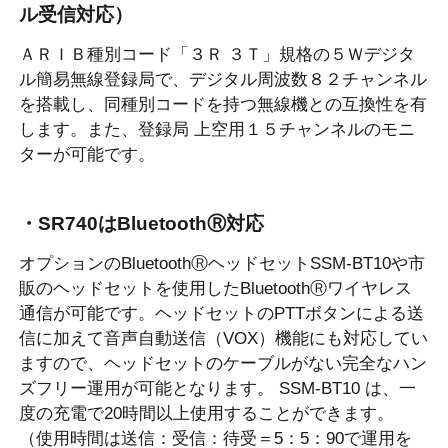
ル受信対応）
ＡＲＩＢ種別コード「３Ｒ ３Ｔ」規格の５Ｗデジタ
ル簡易無線登録局で、デジタル周波数８２チャンネル
を搭載し、同種別コードを持つ無線機との互換性を有
します。 また、登録局 上空用１５チャンネルのモニ
ターが可能です。
・SR740はBluetoothⓇ対応
オプションのBluetoothⓇヘッドセットSSM-BT10や市
販のヘッドセットを使用したBluetoothⓇワイヤレス
通信が可能です。ヘッドセットのPTTボタンによる送
信に加えて音声自動送信（VOX）機能にも対応してい
ますので、ヘッドセットのケーブルがない完全なハン
ズフリー運用が可能となります。
SSM-BT10
は、一
度の充電で20時間以上使用することができます。
（使用時間は送信：受信：待受＝5：5：90で運用を