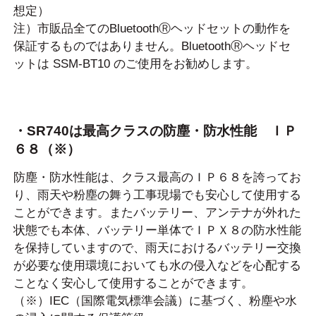
想定）
注）市販品全てのBluetoothⓇヘッドセットの動作を
保証するものではありません。BluetoothⓇヘッドセ
ットは
SSM-BT10
のご使用をお勧めします。
・SR740は最高クラスの防塵・防水性能 ＩＰ
６８（※）
防塵・防水性能は、クラス最高のＩＰ６８を誇ってお
り、雨天や粉塵の舞う工事現場でも安心して使用する
ことができます。またバッテリー、アンテナが外れた
状態でも本体、バッテリー単体でＩＰＸ８の防水性能
を保持していますので、雨天におけるバッテリー交換
が必要な使用環境においても水の侵入などを心配する
ことなく安心して使用することができます。
（※）IEC（国際電気標準会議）に基づく、粉塵や水