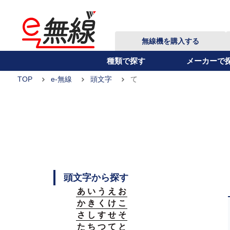
無線機を購入する
種類で探す
メーカーで
TOP
e-無線
頭文字
て
頭文字から探す
あ
い
う
え
お
か
き
く
け
こ
さ
し
す
せ
そ
た
ち
つ
て
と