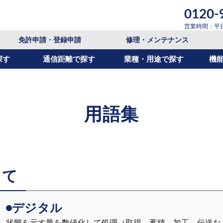
0120-
営業時間：平日9:
免許申請・登録申請
修理・メンテナンス
探す
通信距離で探す
業種・用途で探す
機
用語集
て
デジタル
状態を示す量を数値化して処理（取得、蓄積、加工、伝送な