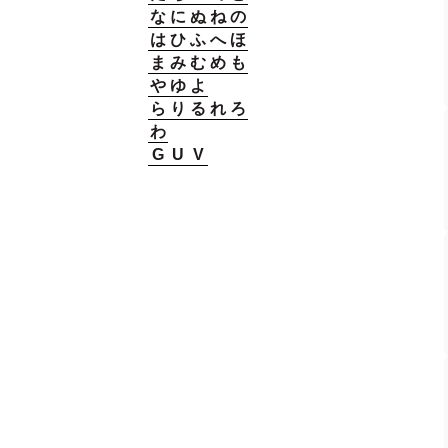
な
に
ぬ
ね
の
は
ひ
ふ
へ
ほ
ま
み
む
め
も
や
ゆ
よ
ら
り
る
れ
ろ
わ
G
U
V